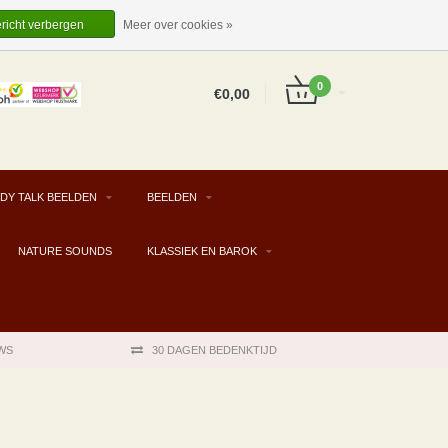
EUR
NL
INLOGGEN
REGISTREREN
ericht verbergen
Meer over cookies »
0
€0,00
DY TALK BEELDEN
BEELDEN
NATURE SOUNDS
KLASSIEK EN BAROK
WS
30 DAGEN BEDENKTIJD