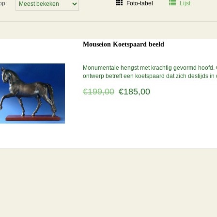
op:
Foto-tabel
Lijst
Mouseion Koetspaard beeld
Monumentale hengst met krachtig gevormd hoofd. 
ontwerp betreft een koetspaard dat zich destijds i
van massief, donkerbrons gepatineerd resin. Hoog
€199,00
€185,00