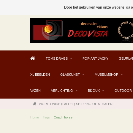
AFHALEN MOGELIJK V.A. € 300
Door het gebruiken van onze website, ga j
TOMS DRAGS
POP-ART JACKY
GEURLA
XL BEELDEN
GLASKUNST
MUSEUMSHOP
VAZEN
VERLICHTING
BIJOUX
OUTDOOR
WORLD WIDE (PALLET) SHIPPING OF AFHALEN
Home
/
Tags
/
Coach horse