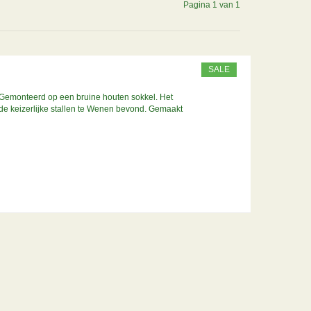
Pagina 1 van 1
SALE
Gemonteerd op een bruine houten sokkel. Het
n de keizerlijke stallen te Wenen bevond. Gemaakt
te 37 cm.