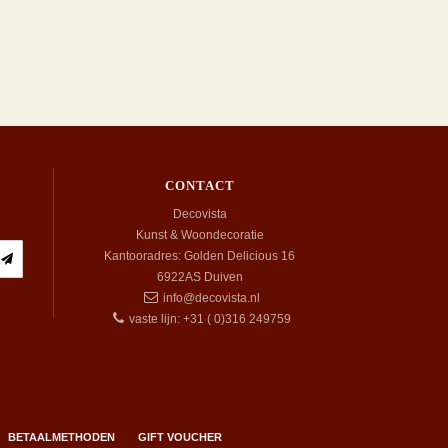
CONTACT
Decovista
Kunst & Woondecoratie
Kantooradres: Golden Delicious 16
6922AS
Duiven
info@decovista.nl
vaste lijn: +31 ( 0)316 249759
BETAALMETHODEN
GIFT VOUCHER