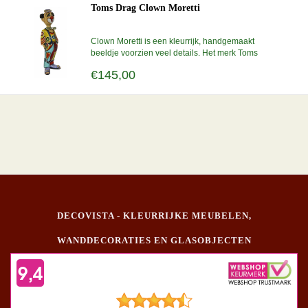
Toms Drag Clown Moretti
Clown Moretti is een kleurrijk, handgemaakt
beeldje voorzien veel details. Het merk Toms
Drags is bekend om zijn gewaagde, fantasierijke
€145,00
collecties met een uniek karakter. Dit kunstbeeld is
24 cm lang en gemaakt van marmorin. Handwerk.
DECOVISTA - KLEURRIJKE MEUBELEN,
WANDDECORATIES EN GLASOBJECTEN