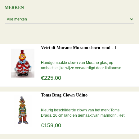
MERKEN
Vetri di Murano Murano clown rond - L
Handgemaakte clown van Murano glas, op
ambachtelijke wijze vervaardigd door Italiaanse
glasmeesters. Unikaat van ca 18 -20 cm.
€225,00
Toms Drag Clown Udino
Kleurig beschilderde clown van het merk Toms
Drags, 26 cm lang en gemaakt van marmorin. Het
totale clownsgezelschap bestaat uit vijf
€159,00
verschillende figuren. Dit kunstbeeldje is
handgemaakt en handbeschilderd.