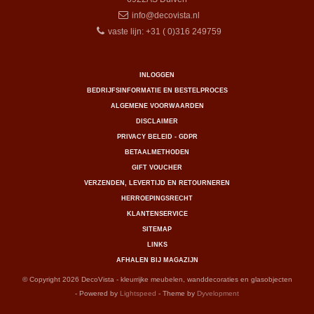
info@decovista.nl
vaste lijn: +31 ( 0)316 249759
INLOGGEN
BEDRIJFSINFORMATIE EN BESTELPROCES
ALGEMENE VOORWAARDEN
DISCLAIMER
PRIVACY BELEID - GDPR
BETAALMETHODEN
GIFT VOUCHER
VERZENDEN, LEVERTIJD EN RETOURNEREN
HERROEPINGSRECHT
KLANTENSERVICE
SITEMAP
LINKS
AFHALEN BIJ MAGAZIJN
© Copyright 2026 DecoVista - kleurrijke meubelen, wanddecoraties en glasobjecten
- Powered by
Lightspeed
- Theme by
Dyvelopment