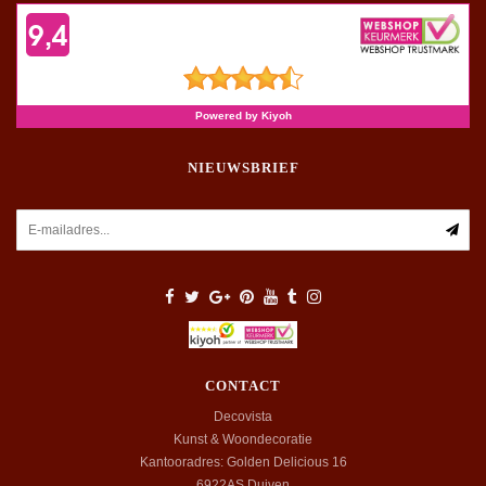
NIEUWSBRIEF
CONTACT
Decovista
Kunst & Woondecoratie
Kantooradres: Golden Delicious 16
6922AS
Duiven