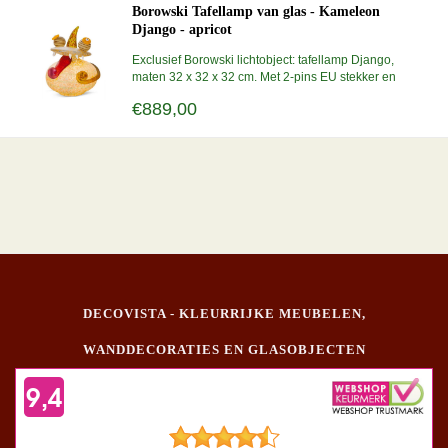
Borowski Tafellamp van glas - Kameleon
Django - apricot
Exclusief Borowski lichtobject: tafellamp Django,
maten 32 x 32 x 32 cm. Met 2-pins EU stekker en
snoerschakelaar. Dit glaskunst object getuigt van
€889,00
groot vakmanschap en is van uitmuntende
kwaliteit. Afhalen of gratis verzending in Nederland
en België.
DECOVISTA - KLEURRIJKE MEUBELEN,
WANDDECORATIES EN GLASOBJECTEN