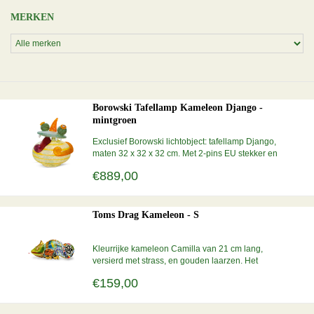
MERKEN
Borowski Tafellamp Kameleon Django -
mintgroen
Exclusief Borowski lichtobject: tafellamp Django,
maten 32 x 32 x 32 cm. Met 2-pins EU stekker en
snoerschakelaar. Dit glaskunst object getuigt van
€889,00
groot vakmanschap en is van uitmuntende
kwaliteit. Afhalen of gratis verzending in Nederland
en België.
Toms Drag Kameleon - S
Kleurrijke kameleon Camilla van 21 cm lang,
versierd met strass, en gouden laarzen. Het
sigaretje wordt apart erbij geleverd. Hij is het
€159,00
symbool van de eenheid van verleden, heden en
toekomst. Een exclusief, handgemaakt
designobject van Toms Drags.