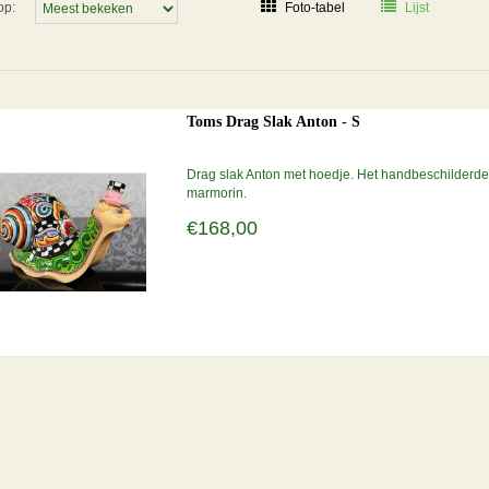
op:
Foto-tabel
Lijst
Toms Drag Slak Anton - S
Drag slak Anton met hoedje. Het handbeschilderde l
marmorin.
Verkrijgbaar in de maten S, M en L.
€168,00