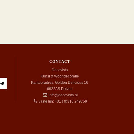
CONTACT
Decovista
Kunst & Woondecoratie
Kantooradres: Golden Delicious 16
6922AS
Duiven
info@decovista.nl
vaste lijn: +31 ( 0)316 249759