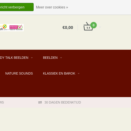
EUR
NL
INLOGGEN
REGISTREREN
ericht verbergen
Meer over cookies »
0
€0,00
DY TALK BEELDEN
BEELDEN
NATURE SOUNDS
KLASSIEK EN BAROK
WS
30 DAGEN BEDENKTIJD