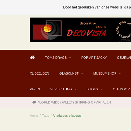
AFHALEN MOGELIJK V.A. € 300
Door het gebruiken van onze website, ga j
TOMS DRAGS
POP-ART JACKY
GEURLA
XL BEELDEN
GLASKUNST
MUSEUMSHOP
VAZEN
VERLICHTING
BIJOUX
OUTDOOR
WORLD WIDE (PALLET) SHIPPING OF AFHALEN
Home
/
Tags
/
Añada sus etiquetas...