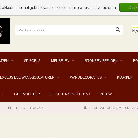
e akkoord met het gebruik van cookies om onze website te verbeteren.
Dit b
MPEN
SPIEGELS
MEUBELEN
BRONZEN BEELDEN
BO
EXCLUSIEVE WANDSCULPTUREN
WANDDECORATIES
KLOKKEN
GIFT VOUCHER
GESCHENKEN TOT € 50
NIEUW
FREE GIFT WRAP
REAL AND CUSTOMER REVIE