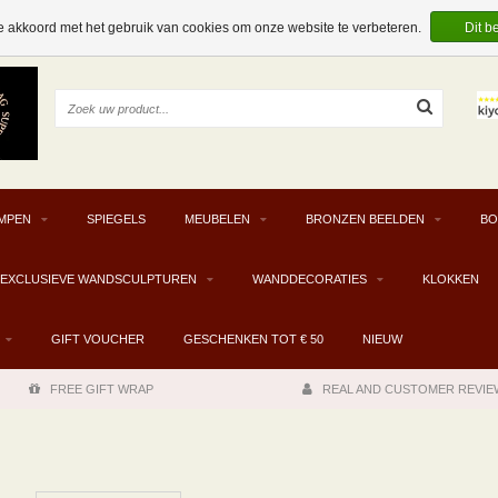
e akkoord met het gebruik van cookies om onze website te verbeteren.
Dit b
MPEN
SPIEGELS
MEUBELEN
BRONZEN BEELDEN
BO
EXCLUSIEVE WANDSCULPTUREN
WANDDECORATIES
KLOKKEN
GIFT VOUCHER
GESCHENKEN TOT € 50
NIEUW
FREE GIFT WRAP
REAL AND CUSTOMER REVIE