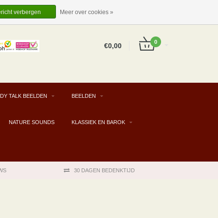
EUR
NL
INLOGGEN
REGISTREREN
ericht verbergen
Meer over cookies »
0
€0,00
DY TALK BEELDEN
BEELDEN
NATURE SOUNDS
KLASSIEK EN BAROK
WS
30 DAGEN BEDENKTIJD