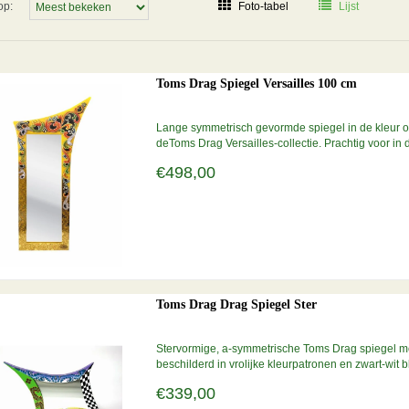
op:
Foto-tabel
Lijst
Toms Drag Spiegel Versailles 100 cm
Lange symmetrisch gevormde spiegel in de kleur 
deToms Drag Versailles-collectie. Prachtig voor in
verzending op een mini-pallet (toeslag).
€498,00
Toms Drag Drag Spiegel Ster
Stervormige, a-symmetrische Toms Drag spiegel met
beschilderd in vrolijke kleurpatronen en zwart-wit 
afmetingen de buitenste maten betreffen: 78 x 63 c
€339,00