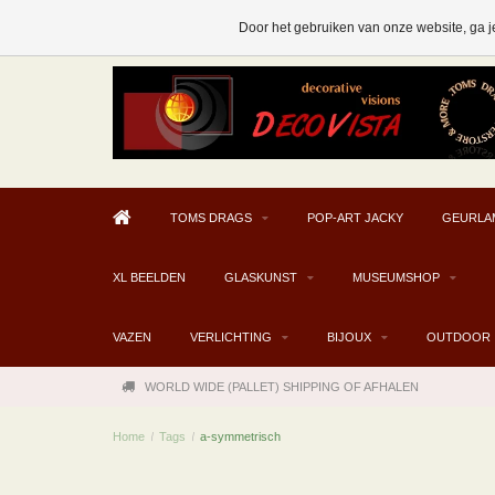
AFHALEN MOGELIJK V.A. € 300
Door het gebruiken van onze website, ga j
TOMS DRAGS
POP-ART JACKY
GEURLA
XL BEELDEN
GLASKUNST
MUSEUMSHOP
VAZEN
VERLICHTING
BIJOUX
OUTDOOR
WORLD WIDE (PALLET) SHIPPING OF AFHALEN
Home
/
Tags
/
a-symmetrisch