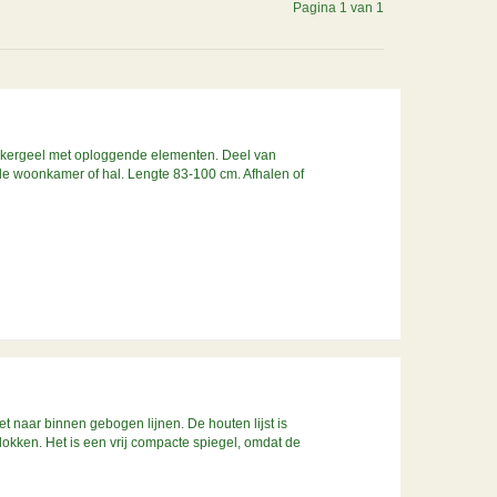
Pagina 1 van 1
okergeel met oploggende elementen. Deel van
 de woonkamer of hal. Lengte 83-100 cm. Afhalen of
 naar binnen gebogen lijnen. De houten lijst is
blokken. Het is een vrij compacte spiegel, omdat de
m.