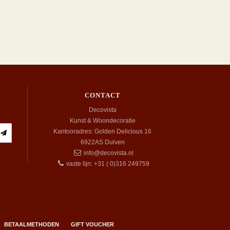
CONTACT
Decovista
Kunst & Woondecoratie
Kantooradres: Golden Delicious 16
6922AS
Duiven
info@decovista.nl
vaste lijn: +31 ( 0)316 249759
BETAALMETHODEN
GIFT VOUCHER